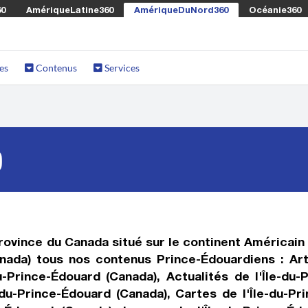
60
AmériqueLatine360
AmériqueDuNord360
Océanie360
es
Contenus
Services
)
province du Canada situé sur le continent Américai
nada) tous nos contenus Prince-Édouardiens : Arti
-Prince-Édouard (Canada), Actualités de l'Île-du
-du-Prince-Édouard (Canada), Cartes de l'Île-du-Pr