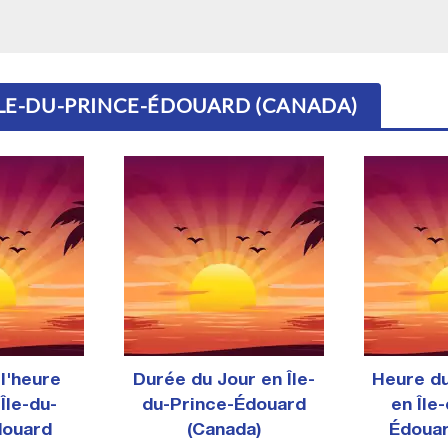
 ÎLE-DU-PRINCE-ÉDOUARD (CANADA)
l'heure
Durée du Jour en Île-
Heure d
 Île-du-
du-Prince-Édouard
en Île
douard
(Canada)
Édouar