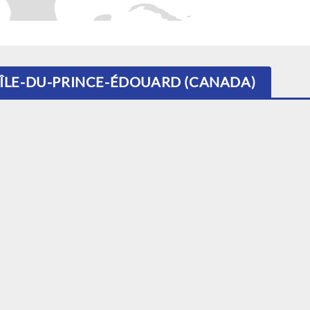
E ÎLE-DU-PRINCE-ÉDOUARD (CANADA)