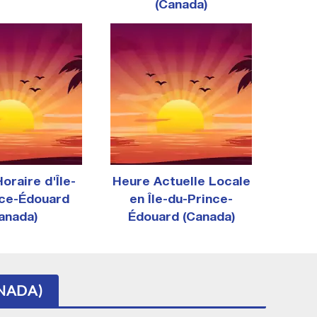
(Canada)
oraire d'Île-
Heure Actuelle Locale
nce-Édouard
en Île-du-Prince-
anada)
Édouard (Canada)
ANADA)