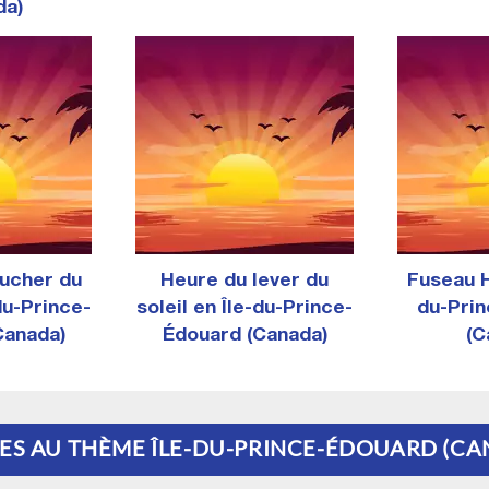
da)
ucher du
Heure du lever du
Fuseau H
-du-Prince-
soleil en Île-du-Prince-
du-Pri
Canada)
Édouard (Canada)
(C
ÉES AU THÈME ÎLE-DU-PRINCE-ÉDOUARD (C