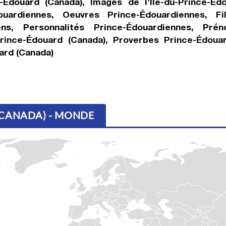
-Édouard (Canada), Images de l'Île-du-Prince-Édo
uardiennes, Oeuvres Prince-Édouardiennes, Fi
ens, Personnalités Prince-Édouardiennes, Pré
Prince-Édouard (Canada), Proverbes Prince-Édoua
ard (Canada)
(CANADA) - MONDE