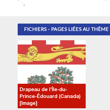
FICHIERS - PAGES LIÉES AU THÈM
Drapeau de l'Île-du-
Prince-Édouard (Canada)
[Image]