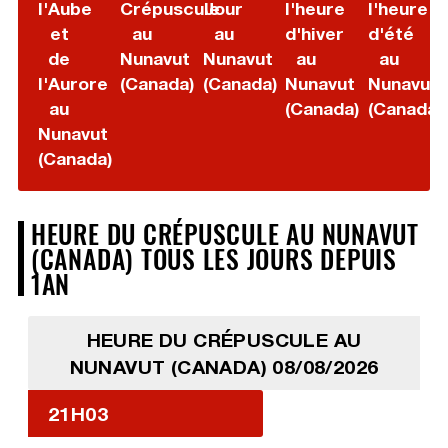
l'Aube
Crépuscule
Jour
l'heure
l'heure
et
au
au
d'hiver
d'été
de
Nunavut
Nunavut
au
au
l'Aurore
(Canada)
(Canada)
Nunavut
Nunavut
au
(Canada)
(Canada)
Nunavut
(Canada)
HEURE DU CRÉPUSCULE AU NUNAVUT
(CANADA) TOUS LES JOURS DEPUIS
1AN
HEURE DU CRÉPUSCULE AU
NUNAVUT (CANADA) 08/08/2026
21H03