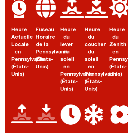
Heure
Fuseau
Heure
Heure
Heure
Actuelle
Horaire
du
du
du
Locale
de la
lever
coucher
Zenith
en
Pennsylvanie
du
du
en
Pennsylvanie
(États-
soleil
soleil
Pennsylv
(États-
Unis)
en
en
(États-
Unis)
Pennsylvanie
Pennsylvanie
Unis)
(États-
(États-
Unis)
Unis)