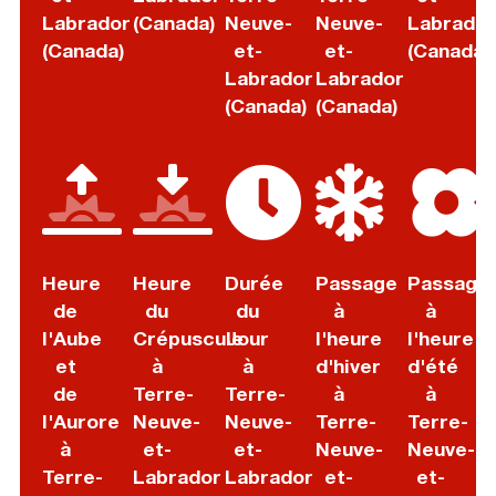
Labrador
(Canada)
Neuve-
Neuve-
Labrador
(Canada)
et-
et-
(Canada)
Labrador
Labrador
(Canada)
(Canada)
Heure
Heure
Durée
Passage
Passage
de
du
du
à
à
l'Aube
Crépuscule
Jour
l'heure
l'heure
et
à
à
d'hiver
d'été
de
Terre-
Terre-
à
à
l'Aurore
Neuve-
Neuve-
Terre-
Terre-
à
et-
et-
Neuve-
Neuve-
Terre-
Labrador
Labrador
et-
et-