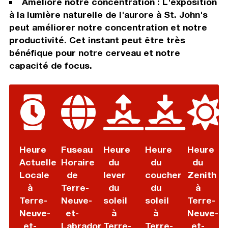
Améliore notre concentration : L'exposition
à la lumière naturelle de l'aurore à St. John's
peut améliorer notre concentration et notre
productivité. Cet instant peut être très
bénéfique pour notre cerveau et notre
capacité de focus.
Heure
Fuseau
Heure
Heure
Heure
Actuelle
Horaire
du
du
du
Locale
de
lever
coucher
Zenith
à
Terre-
du
du
à
Terre-
Neuve-
soleil
soleil
Terre-
Neuve-
et-
à
à
Neuve-
et-
Labrador
Terre-
Terre-
et-