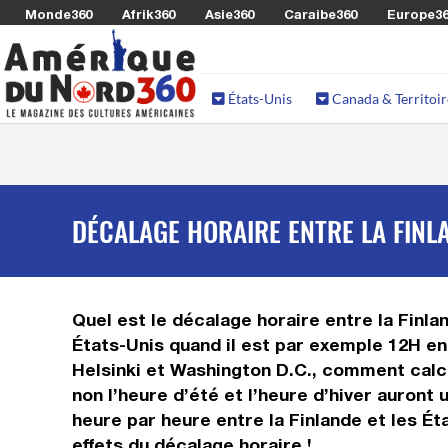
Monde360
Afrik360
Asie360
Caraibe360
Europe3
États-Unis
Canada & Territoir
DÉCALAGE HORAIRE ENTRE LA FINLA
Quel est le décalage horaire entre la Finlan
États-Unis quand il est par exemple 12H en 
Helsinki et Washington D.C., comment calcul
non l’heure d’été et l’heure d’hiver auron
heure par heure entre la Finlande et les É
effets du décalage horaire !