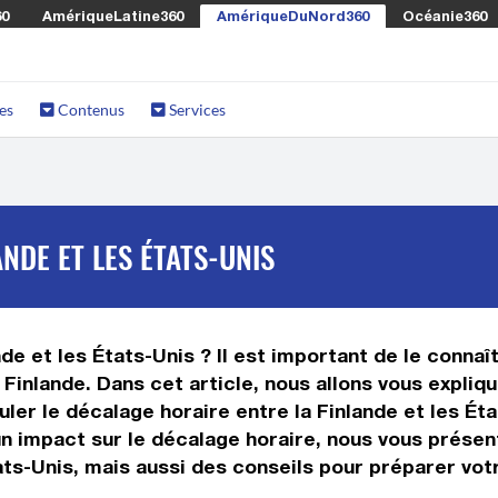
60
AmériqueLatine360
AmériqueDuNord360
Océanie360
es
Contenus
Services
NDE ET LES ÉTATS-UNIS
de et les États-Unis ? Il est important de le connaît
Finlande. Dans cet article, nous allons vous expliq
er le décalage horaire entre la Finlande et les Éta
t un impact sur le décalage horaire, nous vous prés
tats-Unis, mais aussi des conseils pour préparer vo