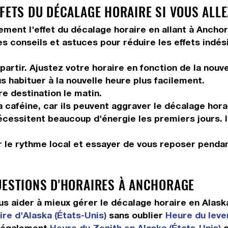
FFETS DU DÉCALAGE HORAIRE SI VOUS ALL
tement l'effet du décalage horaire en allant à Ancho
es conseils et astuces pour réduire les effets indés
artir. Ajustez votre horaire en fonction de la nouv
us habituer à la nouvelle heure plus facilement.
re destination le matin.
 caféine, car ils peuvent aggraver le décalage hora
 nécessitent beaucoup d'énergie les premiers jours. 
 le rythme local et essayer de vous reposer pendan
UESTIONS D'HORAIRES À ANCHORAGE
 aider à mieux gérer le décalage horaire en Alask
re d'Alaska (États-Unis)
sans oublier
Heure du lever
également
Heure du Zenith en Alaska (États-Unis)
o