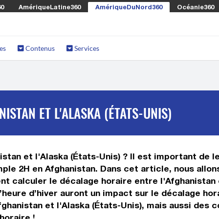
60
AmériqueLatine360
AmériqueDuNord360
Océanie360
es
Contenus
Services
ISTAN ET L'ALASKA (ÉTATS-UNIS)
stan et l'Alaska (États-Unis) ? Il est important de le
mple 2H en Afghanistan. Dans cet article, nous allon
 calculer le décalage horaire entre l'Afghanistan e
 l’heure d’hiver auront un impact sur le décalage h
ghanistan et l'Alaska (États-Unis), mais aussi des 
horaire !