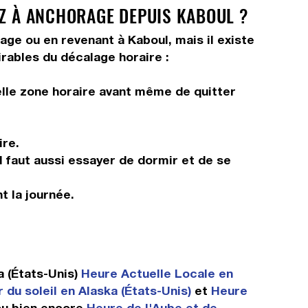
EZ À ANCHORAGE DEPUIS KABOUL ?
rage ou en revenant à Kaboul, mais il existe
irables du décalage horaire :
elle zone horaire avant même de quitter
ire.
Il faut aussi essayer de dormir et de se
t la journée.
a (États-Unis)
Heure Actuelle Locale en
 du soleil en Alaska (États-Unis)
et
Heure
u bien encore
Heure de l'Aube et de