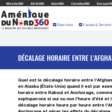
Monde360
Afrik360
Asie360
Caraibe360
Europe3
États-Unis
Canada & Territoir
DÉCALAGE HORAIRE ENTRE L'AFGHAN
Quel est le décalage horaire entre l'Afghani
en Alaska (États-Unis) quand il est par exe
horaire entre Kaboul et Anchorage, comment
expliquerons si oui ou non l’heure d’été et
décalage horaire heure par heure entre l'Af
Anchorage et gérer les effets du décalage 