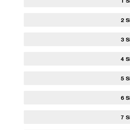
1 S
2 S
3 S
4 S
5 S
6 S
7 S