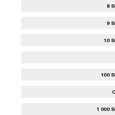
8 S
9 S
10 S
100 S
1 000 S